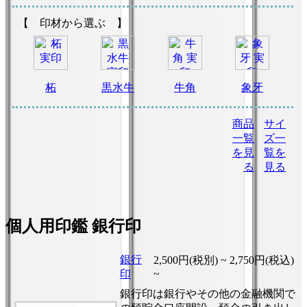
【 印材から選ぶ 】
柘
黒水牛
牛角
象牙
商品
サイ
一覧
ズ一
を見
覧を
る
見る
個人用印鑑 銀行印
銀行
2,500円(税別) ~
2,750円(税込)
印
~
銀行印は銀行やその他の金融機関で