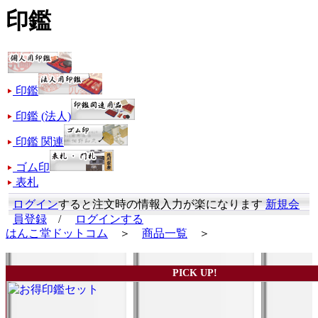
印鑑
印鑑
印鑑 (法人)
印鑑 関連
ゴム印
表札
ログイン
すると注文時の情報入力が楽になります
新規会
員登録
/
ログインする
はんこ堂ドットコム
＞
商品一覧
＞
PICK UP!