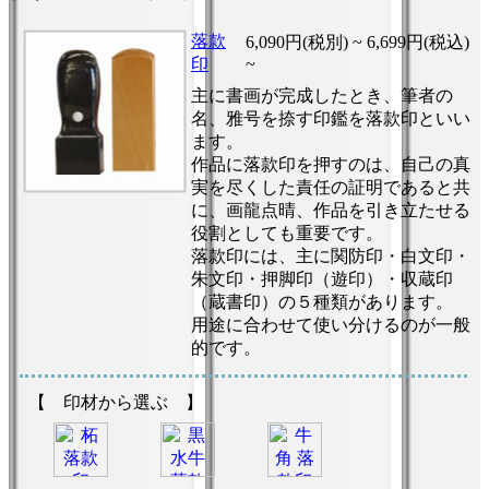
落款
6,090円(税別) ~
6,699円(税込)
印
~
主に書画が完成したとき、筆者の
名、雅号を捺す印鑑を落款印といい
ます。
作品に落款印を押すのは、自己の真
実を尽くした責任の証明であると共
に、画龍点晴、作品を引き立たせる
役割としても重要です。
落款印には、主に関防印・白文印・
朱文印・押脚印（遊印）・収蔵印
（蔵書印）の５種類があります。
用途に合わせて使い分けるのが一般
的です。
【 印材から選ぶ 】