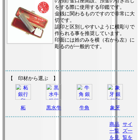
の預貯金口座開設、預金の引き出し
をする際に使用する印鑑です。
金銭に関わるものですので非常に大
切です。
認印と区別しやすいように横彫りで
作られる事を推奨しています。
印面には姓のみを横（右から左）に
彫るのが一般的です。
【 印材から選ぶ 】
柘
黒水牛
牛角
象牙
商品
サイ
一覧
ズ一
を見
覧を