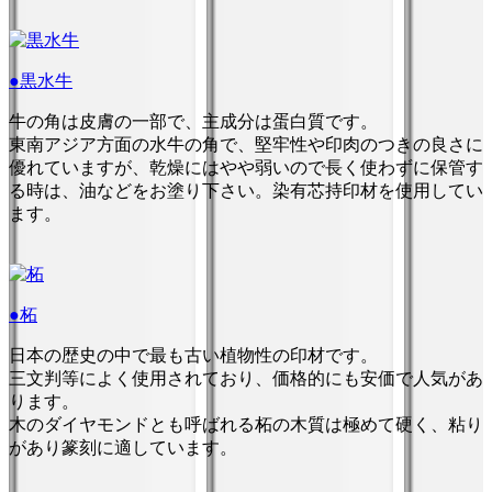
●黒水牛
牛の角は皮膚の一部で、主成分は蛋白質です。
東南アジア方面の水牛の角で、堅牢性や印肉のつきの良さに
優れていますが、乾燥にはやや弱いので長く使わずに保管す
る時は、油などをお塗り下さい。染有芯持印材を使用してい
ます。
●柘
日本の歴史の中で最も古い植物性の印材です。
三文判等によく使用されており、価格的にも安価で人気があ
ります。
木のダイヤモンドとも呼ばれる柘の木質は極めて硬く、粘り
があり篆刻に適しています。