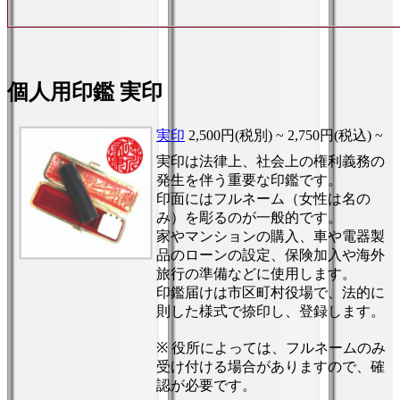
個人用印鑑 実印
実印
2,500円(税別) ~
2,750円(税込) ~
実印は法律上、社会上の権利義務の
発生を伴う重要な印鑑です。
印面にはフルネーム（女性は名の
み）を彫るのが一般的です。
家やマンションの購入、車や電器製
品のローンの設定、保険加入や海外
旅行の準備などに使用します。
印鑑届けは市区町村役場で、法的に
則した様式で捺印し、登録します。
※ 役所によっては、フルネームのみ
受け付ける場合がありますので、確
認が必要です。