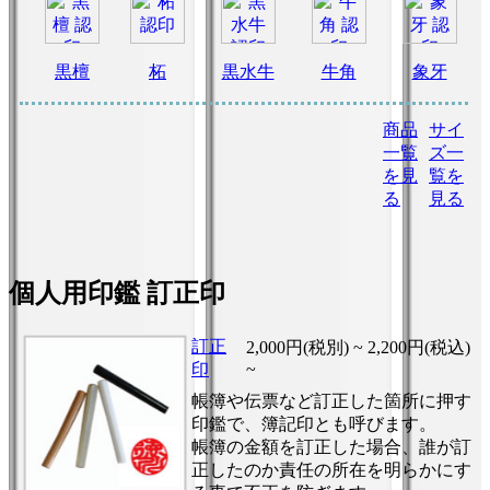
黒檀
柘
黒水牛
牛角
象牙
商品
サイ
一覧
ズ一
を見
覧を
る
見る
個人用印鑑 訂正印
訂正
2,000円(税別) ~
2,200円(税込)
印
~
帳簿や伝票など訂正した箇所に押す
印鑑で、簿記印とも呼びます。
帳簿の金額を訂正した場合、誰が訂
正したのか責任の所在を明らかにす