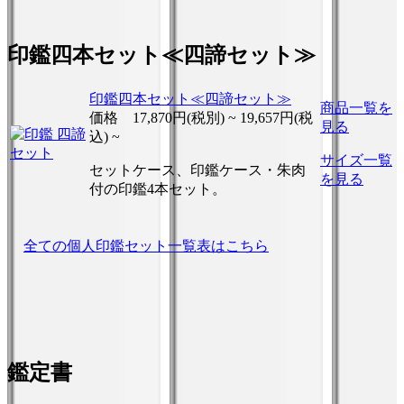
印鑑四本セット≪四諦セット≫
印鑑四本セット≪四諦セット≫
商品一覧を
価格
17,870円(税別) ~
19,657円(税
見る
込) ~
サイズ一覧
セットケース、印鑑ケース・朱肉
を見る
付の印鑑4本セット。
全ての個人印鑑セット一覧表はこちら
鑑定書