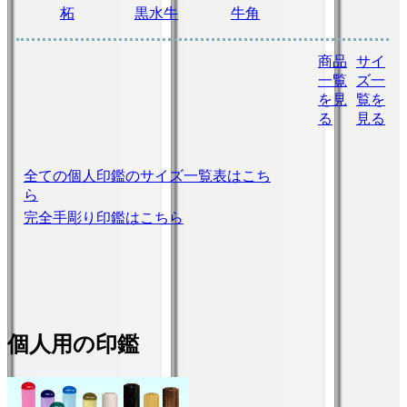
柘
黒水牛
牛角
商品
サイ
一覧
ズ一
を見
覧を
る
見る
全ての個人印鑑のサイズ一覧表はこち
ら
完全手彫り印鑑はこちら
個人用の印鑑