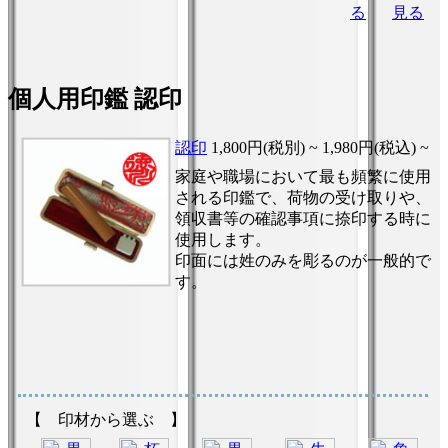
る
見る
個人用印鑑 認印
認印
1,800円(税別) ~
1,980円(税込) ~
家庭や職場において最も頻繁に使用
される印鑑で、荷物の受け取りや、
領収書等の確認事項に捺印する時に
使用します。
印面には姓のみを彫るのが一般的で
す。
【 印材から選ぶ 】