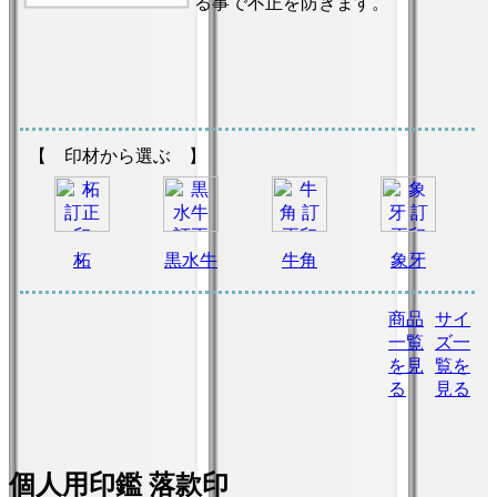
る事で不正を防ぎます。
【 印材から選ぶ 】
柘
黒水牛
牛角
象牙
商品
サイ
一覧
ズ一
を見
覧を
る
見る
個人用印鑑 落款印