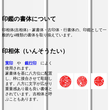
印鑑の書体について
印相体(吉相体)・篆書体・古印体・行書体の、印鑑として一
般的な4種類の書体を取り揃えています。
印相体（いんそうたい）
実印
や
銀行印
によく
使用されます。
篆書体を基に八方位に配置
し、枠に接合させて彫刻し
ます。八方に文字が広がり
重量感あり最も良い書体と
されています。吉相体と呼
ぶこともあります。