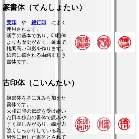
篆書体（てんしょたい）
実印
や
銀行印
によく
使用されます。
漢字の基本であり、印相体
よりも歴史が古く、厳粛で
格調高い印影を作ります。
紙幣に捺される由緒正しき
書体です。
古印体（こいんたい）
隷書体を基に丸みを加えた
書体です。
大和古印の伝統を受け継い
だ日本独自の書体で読みや
すく親しみがあり、線が力
強くしっかりしている為、
男性に適した書体とされて