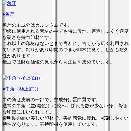
●象牙
象牙の主成分はカルシウムです。
印鑑に使用される素材の中でも特に優れ、磨耗しにくく適度
な硬さを持つ印材です。
これ以上の印材はないとまで言われ、古くから広く利用され
ています。粘りがあり印肉のつきが非常に良く、しかも耐久
性があります。
最近では財産価値の見地からも注目を集めています。
●牛角（極上(白)）
牛の角は皮膚の一部で、主成分は蛋白質です。
通常の牛角（並(濃色)）に較べ、採れる数が少ない分、高価
な印鑑に用いられます。
透明度の高い美しい印材で、美的感覚に優れ、彫刻しやすい
特性があります。芯持印材を使用しています。