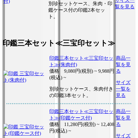
サイズ一
別珍セットケース、朱肉・印
覧を見る
鑑ケース付の印鑑2本セッ
ト。
印鑑三本セット≪三宝印セット≫
印鑑三本セット≪三宝印セッ
商品一
ト≫(朱肉付)
覧を見
価格
9,080円(税別) ~
9,988円
る
(税込) ~
サイズ
別珍セットケース、朱肉付き
一覧を
の印鑑3本セット。
見る
印鑑三本セット≪三宝印セッ
商品一
ト≫(印鑑ケース付)
覧を見
価格
11,280円(税別) ~
12,408
る
円(税込) ~
サイズ