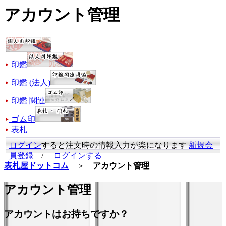
アカウント管理
印鑑
印鑑 (法人)
印鑑 関連
ゴム印
表札
ログイン
すると注文時の情報入力が楽になります
新規会
員登録
/
ログインする
表札屋ドットコム
＞
アカウント管理
アカウント管理
アカウントはお持ちですか？