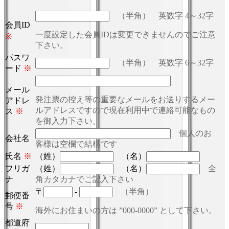
（半角） 英数字 4～32字
会員ID
一度設定した会員IDは変更できませんのでご注意
※
下さい。
パスワ
（半角） 英数字 6～32字
ード
※
メール
発注票の控え等の重要なメールをお送りするメー
アドレ
ルアドレスですので現在利用中で連絡可能なもの
ス
※
を御入力下さい。
個人のお
会社名
客様は空欄で結構です
氏名
※
（姓）
（名）
フリガ
（姓）
（名）
全
ナ
角カタカナでご記入下さい
〒
-
（半角）
郵便番
号
※
海外にお住まいの方は ”000-0000” として下さい。
都道府