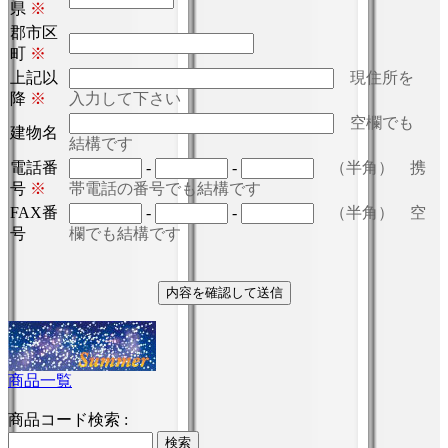
県
※
郡市区
町
※
上記以
現住所を
降
※
入力して下さい
空欄でも
建物名
結構です
電話番
-
-
（半角） 携
号
※
帯電話の番号でも結構です
FAX番
-
-
（半角） 空
号
欄でも結構です
商品一覧
商品コード検索 :