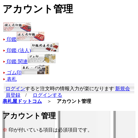
アカウント管理
印鑑
印鑑 (法人)
印鑑 関連
ゴム印
表札
ログイン
すると注文時の情報入力が楽になります
新規会
員登録
/
ログインする
表札屋ドットコム
＞
アカウント管理
アカウント管理
※
印が付いている項目は必須項目です。