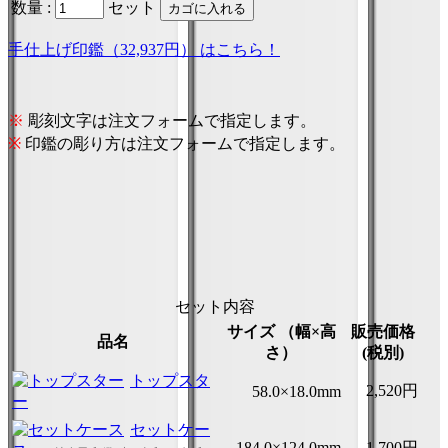
数量 :
セット
手仕上げ印鑑（32,937円） はこちら！
※
彫刻文字は注文フォームで指定します。
※
印鑑の彫り方は注文フォームで指定します。
セット内容
サイズ （幅×高
販売価格
品名
さ）
(税別)
トップスタ
2,520円
58.0×18.0mm
ー
セットケー
184.0×124.0mm
1,700円