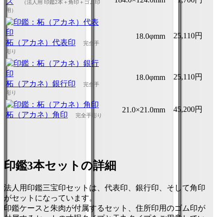
ス
（法人用 印鑑2本＋角印＋ゴム印
用）
25,110円
18.0φmm
柘（アカネ）代表印
完全手
彫り
25,110円
18.0φmm
柘（アカネ）銀行印
完全手
彫り
45,200円
21.0×21.0mm
柘（アカネ）角印
完全手彫り
印鑑3本セットの詳細
法人用印鑑三宝印セットは、代表印、銀行印、そして角印
がセットになっています。
印鑑ケースと朱肉が付属するセット、住所印用のゴム印が