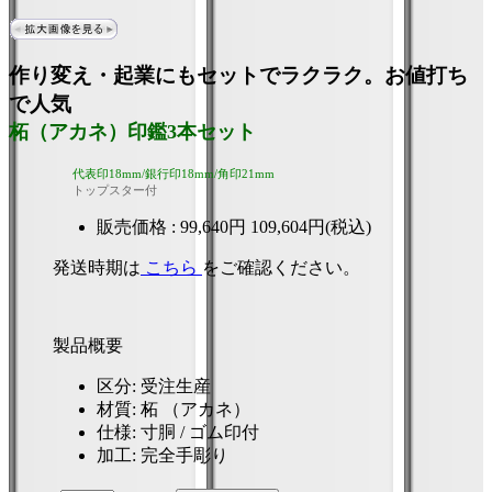
作り変え・起業にもセットでラクラク。お値打ち
で人気
柘（アカネ）印鑑3本セット
代表印18mm/銀行印18mm/角印21mm
トップスター付
販売価格 :
99,640円
109,604円(税込)
発送時期は
こちら
をご確認ください。
製品概要
区分
: 受注生産
材質
: 柘 （アカネ）
仕様
: 寸胴 / ゴム印付
加工
: 完全手彫り