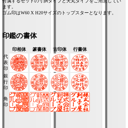
付属するセットの寸胴タイプと天丸タイプをご用意してい
ます。
ゴム印はW60 X H20サイズのトップスターとなります。
印鑑の書体
印相体
篆書体
古印体
行書体
代
表
印
銀
行
印
角
印