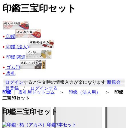
印鑑三宝印セット
印鑑
印鑑 (法人)
印鑑 関連
ゴム印
表札
ログイン
すると注文時の情報入力が楽になります
新規会
員登録
/
ログインする
印鑑
｜
表札屋ドットコム
＞
印鑑（法人用）
＞
印鑑
三宝印セット
印鑑三宝印セット