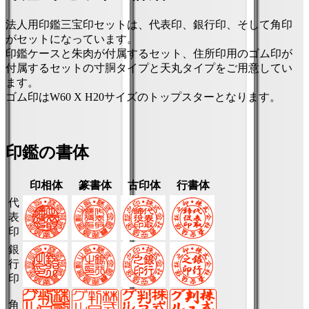
法人用印鑑三宝印セットは、代表印、銀行印、そして角印
がセットになっています。
印鑑ケースと朱肉が付属するセット、住所印用のゴム印が
付属するセットの寸胴タイプと天丸タイプをご用意してい
ます。
ゴム印はW60 X H20サイズのトップスターとなります。
印鑑の書体
印相体
篆書体
古印体
行書体
代
表
印
銀
行
印
角