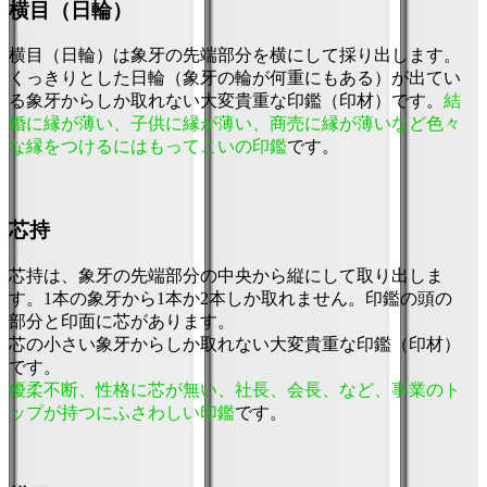
横目（日輪）
横目（日輪）は象牙の先端部分を横にして採り出します。
くっきりとした日輪（象牙の輪が何重にもある）が出てい
る象牙からしか取れない大変貴重な印鑑（印材）です。
結
婚に縁が薄い、子供に縁が薄い、商売に縁が薄いなど色々
な縁をつけるにはもってこいの印鑑
です。
芯持
芯持は、象牙の先端部分の中央から縦にして取り出しま
す。1本の象牙から1本か2本しか取れません。印鑑の頭の
部分と印面に芯があります。
芯の小さい象牙からしか取れない大変貴重な印鑑（印材）
です。
優柔不断、性格に芯が無い、社長、会長、など、事業のト
ップが持つにふさわしい印鑑
です。