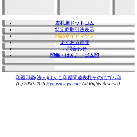
表札屋ドットコム
特定商取引法表示
商品サイトマップ
よくある質問
お問合わせ
印鑑・はんこ・ゴム印
印鑑
印鑑(法人)
はんこ
印鑑関連
表札
その他
ゴム印
(C) 2000-2026
Hyousatsuya.com
All Rights Reserved.