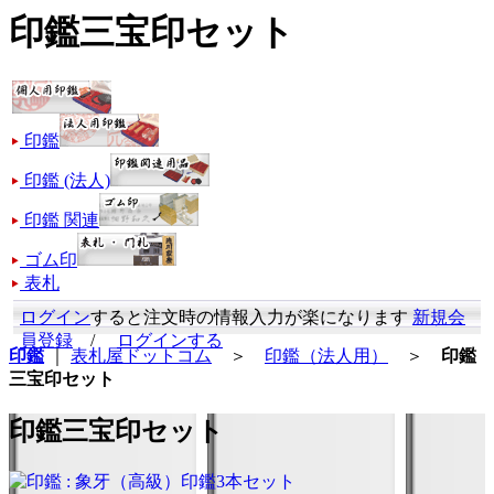
印鑑三宝印セット
印鑑
印鑑 (法人)
印鑑 関連
ゴム印
表札
ログイン
すると注文時の情報入力が楽になります
新規会
員登録
/
ログインする
印鑑
｜
表札屋ドットコム
＞
印鑑（法人用）
＞
印鑑
三宝印セット
印鑑三宝印セット