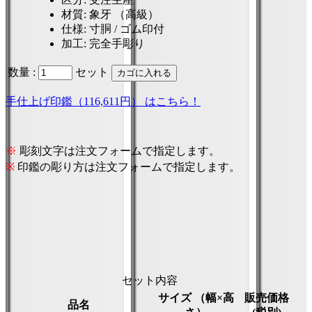
材質
: 象牙 （高級）
仕様
: 寸胴 / ゴム印付
加工
: 完全手彫り
数量 :
セット
手仕上げ印鑑（116,611円） はこちら！
※
彫刻文字は注文フォームで指定します。
※
印鑑の彫り方は注文フォームで指定します。
セット内容
サイズ （幅×高
販売価格
品名