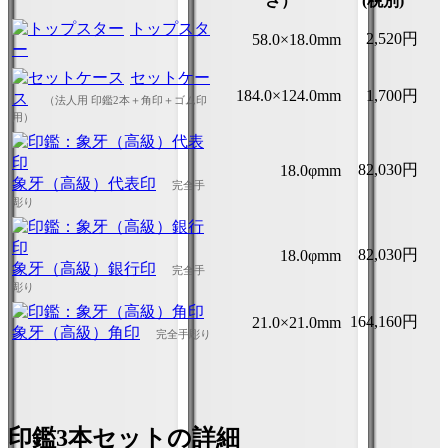
さ）
(税別)
トップスタ
2,520円
58.0×18.0mm
ー
セットケー
184.0×124.0mm
1,700円
ス
（法人用 印鑑2本＋角印＋ゴム印
用）
82,030円
18.0φmm
象牙（高級）代表印
完全手
彫り
82,030円
18.0φmm
象牙（高級）銀行印
完全手
彫り
164,160円
21.0×21.0mm
象牙（高級）角印
完全手彫り
印鑑3本セットの詳細