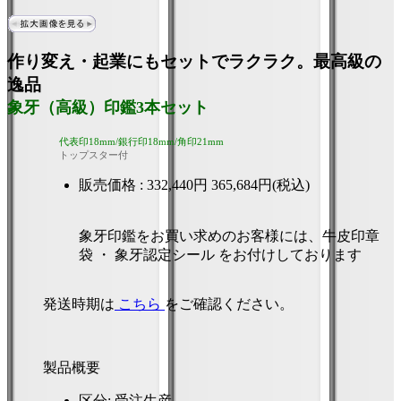
作り変え・起業にもセットでラクラク。最高級の
逸品
象牙（高級）印鑑3本セット
代表印18mm/銀行印18mm/角印21mm
トップスター付
販売価格 :
332,440円
365,684円(税込)
象牙印鑑をお買い求めのお客様には、牛皮印章
袋 ・ 象牙認定シール をお付けしております
発送時期は
こちら
をご確認ください。
製品概要
区分
: 受注生産