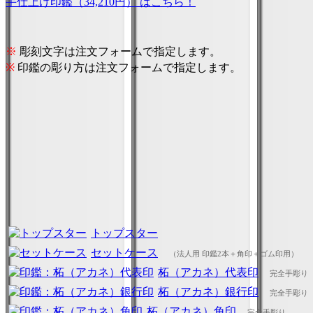
手仕上げ印鑑（34,210円） はこちら！
※
彫刻文字は注文フォームで指定します。
※
印鑑の彫り方は注文フォームで指定します。
トップスター
セットケース
（法人用 印鑑2本＋角印＋ゴム印用）
柘（アカネ）代表印
完全手彫り
柘（アカネ）銀行印
完全手彫り
柘（アカネ）角印
完全手彫り