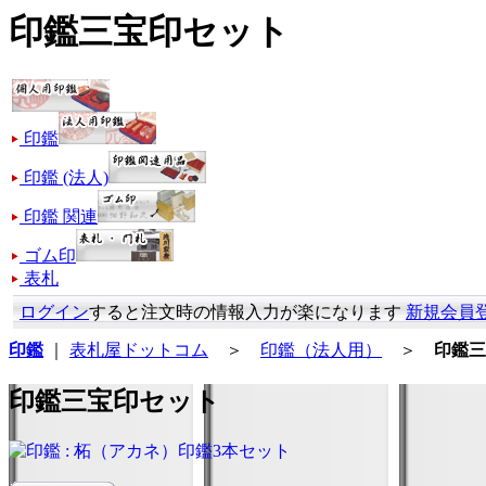
印鑑三宝印セット
印鑑
印鑑 (法人)
印鑑 関連
ゴム印
表札
ログイン
すると注文時の情報入力が楽になります
新規会員
印鑑
｜
表札屋ドットコム
＞
印鑑（法人用）
＞
印鑑三
印鑑三宝印セット