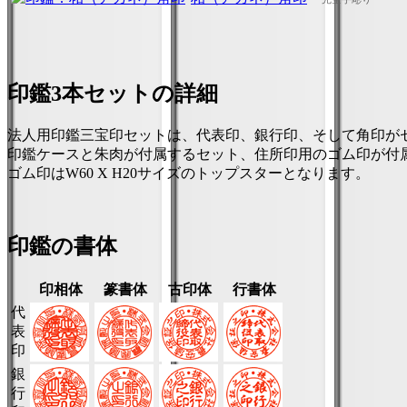
印鑑3本セットの詳細
法人用印鑑三宝印セットは、代表印、銀行印、そして角印が
印鑑ケースと朱肉が付属するセット、住所印用のゴム印が付
ゴム印はW60 X H20サイズのトップスターとなります。
印鑑の書体
印相体
篆書体
古印体
行書体
代
表
印
銀
行