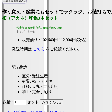
作り変え・起業にもセットでラクラク。お値打ちで
柘（アカネ）印鑑3本セット
代表印18mm/銀行印18mm/角印21mm
トップスター付
販売価格 :
102,640円
112,904円(税込)
発送時期は
こちら
をご確認ください。
製品概要
区分
: 受注生産
材質
: 柘 （アカネ）
仕様
: 天丸 / ゴム印付
加工
: 完全手彫り
数量 :
セット