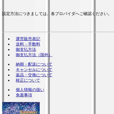
設定方法につきましては、各プロバイダへご確認ください。
運営販売表記
送料・手数料
御支払方法
御支払方法（国外）
納期・配送について
キャンセルについて
返品・交換について
校正について
個人情報の扱い
免責事項