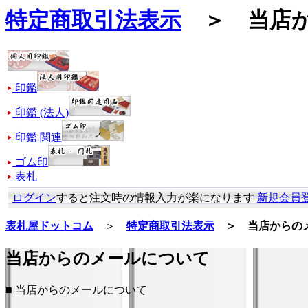
特定商取引法表示
＞ 当店か
印鑑
印鑑 (法人)
印鑑 関連
ゴム印
表札
ログイン
すると注文時の情報入力が楽になります
新規会員
表札屋ドットコム
＞
特定商取引法表示
＞ 当店からの
当店からのメールについて
■ 当店からのメールについて