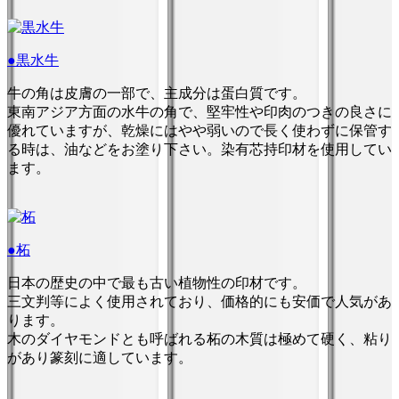
●黒水牛
牛の角は皮膚の一部で、主成分は蛋白質です。
東南アジア方面の水牛の角で、堅牢性や印肉のつきの良さに
優れていますが、乾燥にはやや弱いので長く使わずに保管す
る時は、油などをお塗り下さい。染有芯持印材を使用してい
ます。
●柘
日本の歴史の中で最も古い植物性の印材です。
三文判等によく使用されており、価格的にも安価で人気があ
ります。
木のダイヤモンドとも呼ばれる柘の木質は極めて硬く、粘り
があり篆刻に適しています。