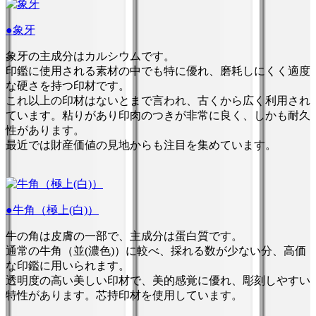
●象牙
象牙の主成分はカルシウムです。
印鑑に使用される素材の中でも特に優れ、磨耗しにくく適度
な硬さを持つ印材です。
これ以上の印材はないとまで言われ、古くから広く利用され
ています。粘りがあり印肉のつきが非常に良く、しかも耐久
性があります。
最近では財産価値の見地からも注目を集めています。
●牛角（極上(白)）
牛の角は皮膚の一部で、主成分は蛋白質です。
通常の牛角（並(濃色)）に較べ、採れる数が少ない分、高価
な印鑑に用いられます。
透明度の高い美しい印材で、美的感覚に優れ、彫刻しやすい
特性があります。芯持印材を使用しています。