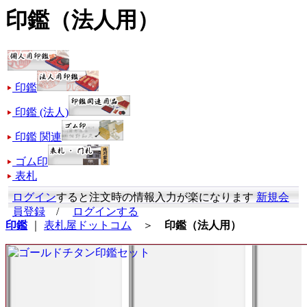
印鑑（法人用）
印鑑
印鑑 (法人)
印鑑 関連
ゴム印
表札
ログイン
すると注文時の情報入力が楽になります
新規会
員登録
/
ログインする
印鑑
｜
表札屋ドットコム
＞
印鑑（法人用）