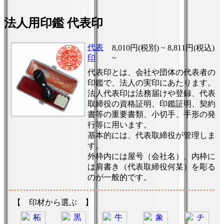
法人用印鑑 代表印
代表
8,010円(税別) ~
8,811円(税込)
印
~
代表印とは、会社や団体の代表者の
印鑑で、法人の実印にあたります。
法人代表印は法務届けや登録、代表
取締役の資格証明、印鑑証明、契約
書等の重要書類、小切手、手形の発
行等に用います。
基本的には、代表取締役が管理しま
す。
外枠内には屋号（会社名）、内枠に
は肩書き（代表取締役何某）を彫る
のが一般的です。
【 印材から選ぶ 】