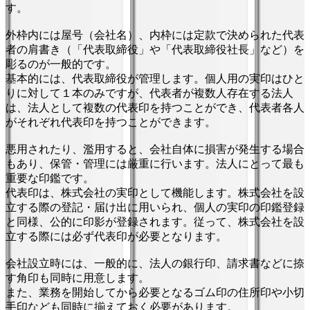
す。
外枠内には屋号（会社名）、内枠には定款で決められた代表
者の肩書き（「代表取締役」や「代表取締役社長」など）を
彫るのが一般的です。
基本的には、代表取締役が管理します。個人用の実印はひと
りに対して１本のみですが、代表者が複数人存在する法人
は、法人として複数の代表印を持つことができ、代表者各人
がそれぞれ代表印を持つことができます。
悪用されたり、濫用すると、会社自体に損害が発生する場合
もあり、保管・管理には厳重に行います。法人にとって最も
重要な印鑑です。
代表印は、株式会社の実印として機能します。株式会社を設
立する際の登記・届け出に用いられ、個人の実印の印鑑登録
と同様、公的に印影が登録されます。従って、株式会社を設
立する際には必ず代表印が必要となります。
会社設立時には、一般的に、法人の銀行印、請求書などに捺
す角印も同時に用意します。
また、業務を開始してから必要となるゴム印の住所印や小切
手印なども同時に揃えておく必要があります。