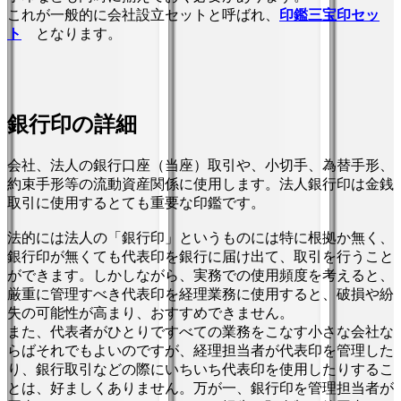
これが一般的に会社設立セットと呼ばれ、
印鑑三宝印セッ
ト
となります。
銀行印の詳細
会社、法人の銀行口座（当座）取引や、小切手、為替手形、
約束手形等の流動資産関係に使用します。法人銀行印は金銭
取引に使用するとても重要な印鑑です。
法的には法人の「銀行印」というものには特に根拠か無く、
銀行印が無くても代表印を銀行に届け出て、取引を行うこと
ができます。しかしながら、実務での使用頻度を考えると、
厳重に管理すべき代表印を経理業務に使用すると、破損や紛
失の可能性が高まり、おすすめできません。
また、代表者がひとりですべての業務をこなす小さな会社な
らばそれでもよいのですが、経理担当者が代表印を管理した
り、銀行取引などの際にいちいち代表印を使用したりするこ
とは、好ましくありません。万が一、銀行印を管理担当者が