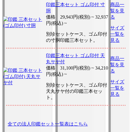
印鑑三本セット ゴム印付 寸
商品一
胴
覧を見
価格
29,943円(税別) ~
32,937
る
円(税込) ~
サイズ
別珍セットケース、ゴム印付
一覧を
の寸胴印鑑三本セット。
見る
印鑑三本セット ゴム印付 天
商品一
丸サヤ付
覧を見
価格
31,100円(税別) ~
34,210
る
円(税込) ~
サイズ
別珍セットケース、ゴム印付
一覧を
天丸サヤ付の印鑑三本セッ
見る
ト。
全ての法人印鑑セット一覧表はこちら