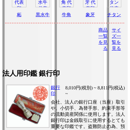
柘
黒水牛
牛角
象牙
チタン
商品
サイ
一覧
ズ一
を見
覧を
る
見る
法人用印鑑 銀行印
銀行
8,010円(税別) ~
8,811円(税込)
印
~
会社、法人の銀行口座（当座）取引
や、小切手、為替手形、約束手形等
の流動資産関係に使用します。法人
銀行印は金銭取引に使用するとても
重要な印鑑です。盗難防止の為、預