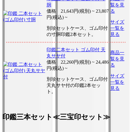
胴
覧を見
価格
21,643円(税別) ~
23,807
る
円(税込) ~
サイズ
別珍セットケース、ゴム印付
一覧を
の寸胴印鑑2本セット。
見る
印鑑二本セット ゴム印付 天
商品一
丸サヤ付
覧を見
価格
22,260円(税別) ~
24,486
る
円(税込) ~
サイズ
別珍セットケース、ゴム印付
一覧を
天丸サヤ付の印鑑2本セッ
見る
ト。
印鑑三本セット≪三宝印セット≫