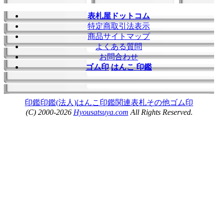
表札屋ドットコム
特定商取引法表示
商品サイトマップ
よくある質問
お問合わせ
ゴム印
はんこ 印鑑
印鑑
印鑑(法人)
はんこ
印鑑関連
表札
その他
ゴム印
(C) 2000-2026
Hyousatsuya.com
All Rights Reserved.