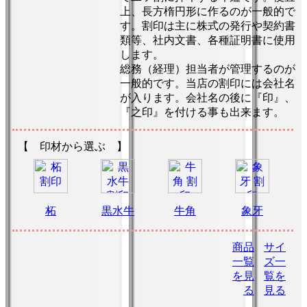
上、長方楕円形に作るのが一般的で
す。割印は主に株式の発行や契約書
類等、社内文書、各種証明書に使用
します。
総務（経理）担当者が管理するのが
一般的です。当店の割印には会社名
が入ります。会社名の後に『印』、
『之印』を付ける事も出来ます。
【 印材から選ぶ 】
柘
黒水牛
牛角
象牙
商品
サイ
一覧
ズ一
を見
覧を
る
見る