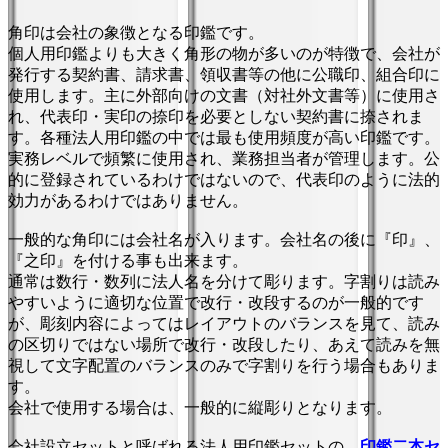
角印は会社の象徴となる印鑑です。
個人用印鑑よりも大きく角形の物が多いのが特徴で、会社が
発行する契約書、請求書、領収書等の他に公職印、組合印に
使用します。主に外部向けの文書（対社外文書等）に使用さ
れ、代表印・実印の捺印を必要としない契約書に捺されま
す。各種法人用印鑑の中では最も使用頻度が高い印鑑です。
実務レベルで頻繁に使用され、業務担当者が管理します。公
的に登録されているわけではないので、代表印のように法的
効力があるわけではありません。
一般的な角印には会社名が入ります。会社名の後に『印』、
『之印』を付ける事も出来ます。
通常は数行・数列に法人名を分けて彫ります。字割りは読み
やすいように適切な位置で改行・改段するのが一般的です
が、彫刻内容によってはレイアウトのバランスを見て、読み
の区切りではない場所で改行・改段したり、あえて読みを無
視して文字配置のバランスのみで字割りを行う場合もありま
す。
会社で使用する場合は、一般的に縦彫りとなります。
会社設立セットと呼ばれる法人用印鑑セットの、
印鑑二本セ