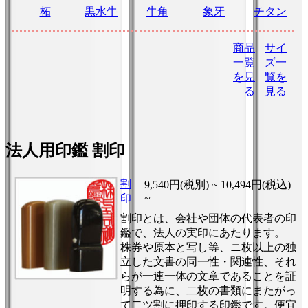
柘
黒水牛
牛角
象牙
チタン
商品
サイ
一覧
ズ一
を見
覧を
る
見る
法人用印鑑 割印
割
9,540円(税別) ~
10,494円(税込)
印
~
割印とは、会社や団体の代表者の印
鑑で、法人の実印にあたります。
株券や原本と写し等、ニ枚以上の独
立した文書の同一性・関連性、それ
らが一連一体の文章であることを証
明する為に、二枚の書類にまたがっ
て二ツ割に押印する印鑑です。便宜