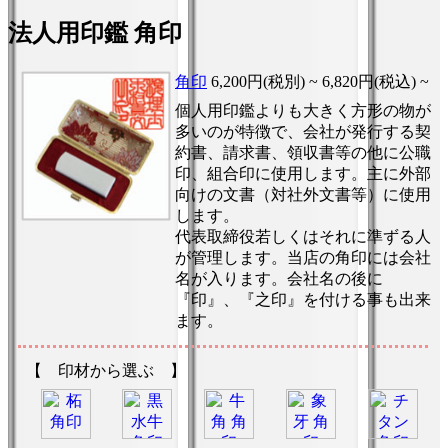
法人用印鑑 角印
角印
6,200円(税別) ~
6,820円(税込) ~
個人用印鑑よりも大きく方形の物が
多いのが特徴で、会社が発行する契
約書、請求書、領収書等の他に公職
印、組合印に使用します。主に外部
向けの文書（対社外文書等）に使用
します。
代表取締役若しくはそれに準ずる人
が管理します。当店の角印には会社
名が入ります。会社名の後に
『印』、『之印』を付ける事も出来
ます。
【 印材から選ぶ 】