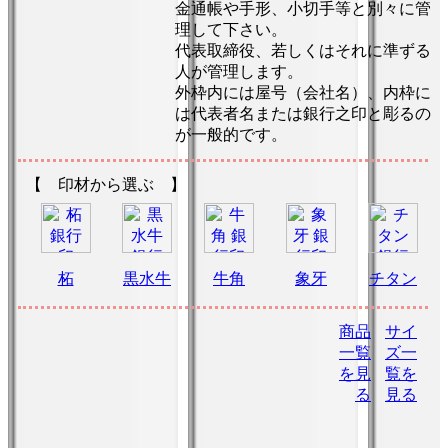
金通帳や手形、小切手等と別々に管
理して下さい。
代表取締役、若しくはそれに準ずる
人が管理します。
外枠内には屋号（会社名）、内枠に
は代表者名または銀行之印と彫るの
が一般的です。
【 印材から選ぶ 】
柘
黒水牛
牛角
象牙
チタン
商品
サイ
一覧
ズ一
を見
覧を
る
見る