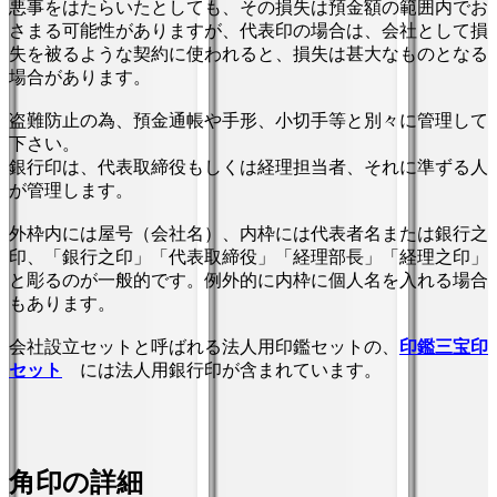
悪事をはたらいたとしても、その損失は預金額の範囲内でお
さまる可能性がありますが、代表印の場合は、会社として損
失を被るような契約に使われると、損失は甚大なものとなる
場合があります。
盗難防止の為、預金通帳や手形、小切手等と別々に管理して
下さい。
銀行印は、代表取締役もしくは経理担当者、それに準ずる人
が管理します。
外枠内には屋号（会社名）、内枠には代表者名または銀行之
印、「銀行之印」「代表取締役」「経理部長」「経理之印」
と彫るのが一般的です。例外的に内枠に個人名を入れる場合
もあります。
会社設立セットと呼ばれる法人用印鑑セットの、
印鑑三宝印
セット
には法人用銀行印が含まれています。
角印の詳細