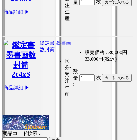
枚
量
注
:
生
商品詳細 ▶
産
鑑定書 墨書画
数封筒
販売価格 :
30,000円
33,000円(税込)
区
分
:
数
受
枚
量
注
:
生
商品詳細 ▶
産
商品コード検索 :