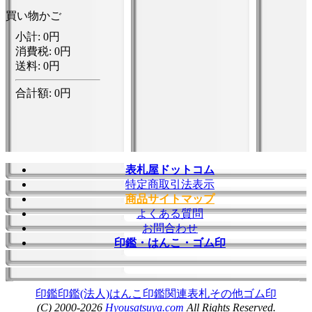
買い物かご
表札屋ドットコム
特定商取引法表示
商品サイトマップ
よくある質問
お問合わせ
印鑑・はんこ・ゴム印
印鑑
印鑑(法人)
はんこ
印鑑関連
表札
その他
ゴム印
(C) 2000-2026
Hyousatsuya.com
All Rights Reserved.