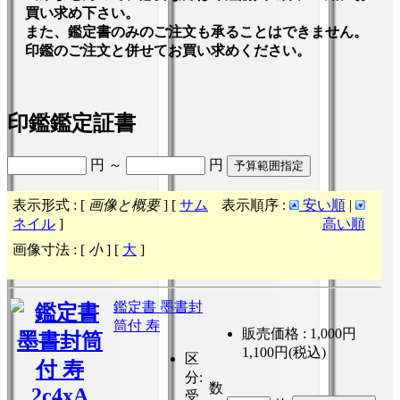
買い求め下さい。
また、鑑定書のみのご注文も承ることはできません。
印鑑のご注文と併せてお買い求めください。
印鑑鑑定証書
円 ～
円
表示形式 : [
画像と概要
] [
サム
表示順序 :
安い順
|
ネイル
]
高い順
画像寸法 : [
小
] [
大
]
鑑定書 墨書封
筒付 寿
販売価格 :
1,000円
1,100円(税込)
区
分
:
数
受