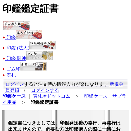
印鑑鑑定証書
印鑑
印鑑 (法人)
印鑑 関連
ゴム印
表札
ログイン
すると注文時の情報入力が楽になります
新規会
員登録
/
ログインする
印鑑ケース
｜
表札屋ドットコム
＞
印鑑ケース・サプラ
イ用品
＞
印鑑鑑定証書
鑑定書につきましては、印鑑発送後の発行、再発行は
出来ませんので、必要な方は印鑑購入の際に一緒にお