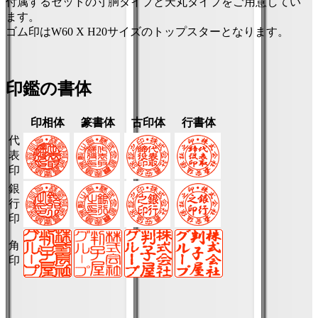
付属するセットの寸胴タイプと天丸タイプをご用意してい
ます。
ゴム印はW60 X H20サイズのトップスターとなります。
印鑑の書体
印相体
篆書体
古印体
行書体
代
表
印
銀
行
印
角
印