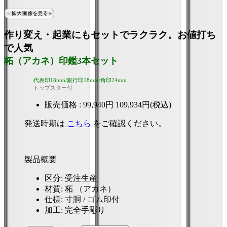
作り変え・起業にもセットでラクラク。お値打ち
で人気
柘（アカネ）印鑑3本セット
代表印18mm/銀行印18mm/角印24mm
トップスター付
販売価格 :
99,940円
109,934円(税込)
発送時期は
こちら
をご確認ください。
製品概要
区分
: 受注生産
材質
: 柘 （アカネ）
仕様
: 寸胴 / ゴム印付
加工
: 完全手彫り