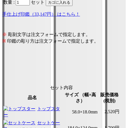
数量 :
セット
手仕上げ印鑑（33,147円） はこちら！
※
彫刻文字は注文フォームで指定します。
※
印鑑の彫り方は注文フォームで指定します。
セット内容
サイズ （幅×高
販売価格
品名
さ）
(税別)
トップスタ
2,520円
58.0×18.0mm
ー
セットケー
184.0×124.0mm
1,700円