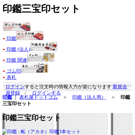
印鑑三宝印セット
印鑑
印鑑 (法人)
印鑑 関連
ゴム印
表札
ログイン
すると注文時の情報入力が楽になります
新規会
員登録
/
ログインする
印鑑
｜
表札屋ドットコム
＞
印鑑（法人用）
＞
印鑑
三宝印セット
印鑑三宝印セット