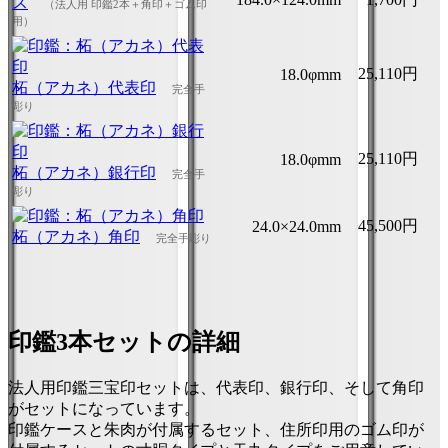
ス
（法人用 印鑑2本＋角印＋ゴム印
用）
25,110円
18.0φmm
柘（アカネ）代表印
完全手
彫り
25,110円
18.0φmm
柘（アカネ）銀行印
完全手
彫り
45,500円
24.0×24.0mm
柘（アカネ）角印
完全手彫り
印鑑3本セットの詳細
法人用印鑑三宝印セットは、代表印、銀行印、そして角印
がセットになっています。
印鑑ケースと朱肉が付属するセット、住所印用のゴム印が