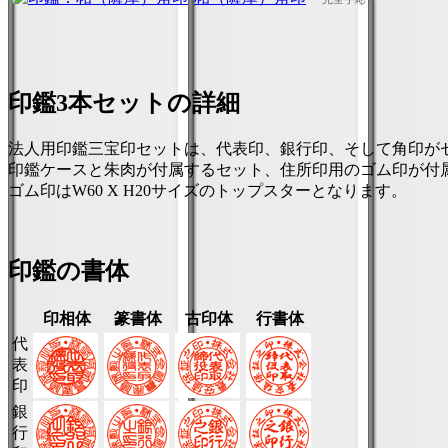
印鑑3本セットの詳細
法人用印鑑三宝印セットは、代表印、銀行印、そして角印が
印鑑ケースと朱肉が付属するセット、住所印用のゴム印が付
ゴム印はW60 X H20サイズのトップスターとなります。
印鑑の書体
印相体
篆書体
古印体
行書体
代
表
印
銀
行