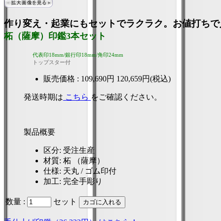
作り変え・起業にもセットでラクラク。お値打ちで
柘（薩摩）印鑑3本セット
代表印18mm/銀行印18mm/角印24mm
トップスター付
販売価格 :
109,690円
120,659円(税込)
発送時期は
こちら
をご確認ください。
製品概要
区分
: 受注生産
材質
: 柘 （薩摩）
仕様
: 天丸 / ゴム印付
加工
: 完全手彫り
数量 :
セット