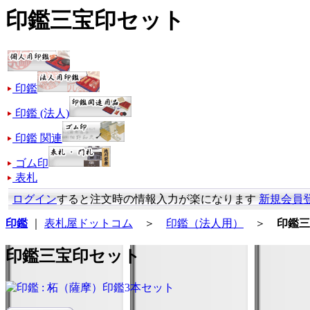
印鑑三宝印セット
印鑑
印鑑 (法人)
印鑑 関連
ゴム印
表札
ログイン
すると注文時の情報入力が楽になります
新規会員
印鑑
｜
表札屋ドットコム
＞
印鑑（法人用）
＞
印鑑三
印鑑三宝印セット