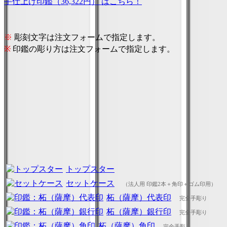
手仕上げ印鑑（36,322円） はこちら！
※
彫刻文字は注文フォームで指定します。
※
印鑑の彫り方は注文フォームで指定します。
トップスター
セットケース
（法人用 印鑑2本＋角印＋ゴム印用）
柘（薩摩）代表印
完全手彫り
柘（薩摩）銀行印
完全手彫り
柘（薩摩）角印
完全手彫り