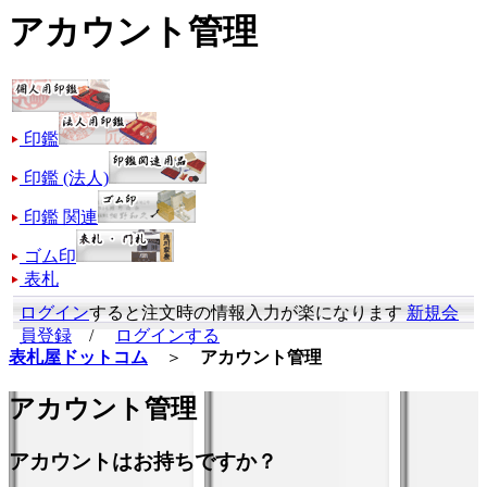
アカウント管理
印鑑
印鑑 (法人)
印鑑 関連
ゴム印
表札
ログイン
すると注文時の情報入力が楽になります
新規会
員登録
/
ログインする
表札屋ドットコム
＞
アカウント管理
アカウント管理
アカウントはお持ちですか？