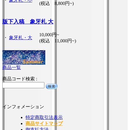
・
象牙札・小
(税込 8,800円~)
版下入稿 象牙札 大
10,000円~
・
象牙札・大
(税込 11,000円~)
商品一覧
商品コード検索 :
インフォメーション
特定商取引法表示
商品サイトマップ
御支払方法