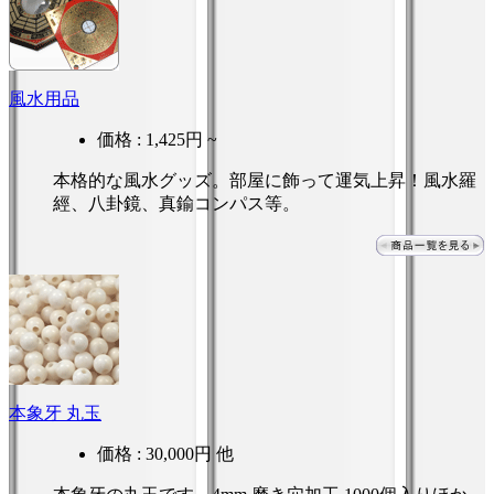
風水用品
価格 :
1,425円 ~
本格的な風水グッズ。部屋に飾って運気上昇！風水羅
經、八卦鏡、真鍮コンパス等。
本象牙 丸玉
価格 :
30,000円
他