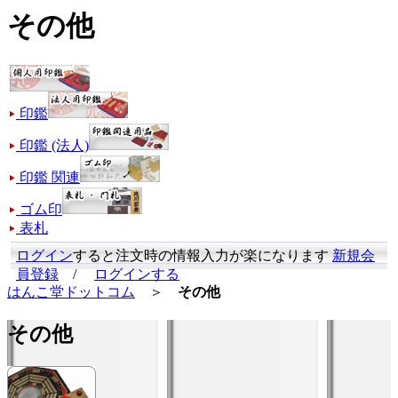
その他
印鑑
印鑑 (法人)
印鑑 関連
ゴム印
表札
ログイン
すると注文時の情報入力が楽になります
新規会
員登録
/
ログインする
はんこ堂ドットコム
＞
その他
その他