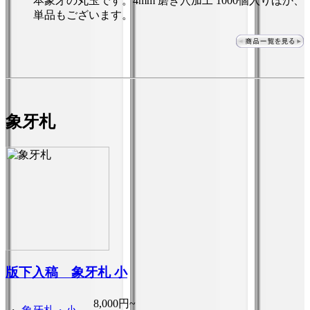
本象牙の丸玉です。4mm 磨き穴加工 1000個入りほか、
単品もございます。
象牙札
版下入稿 象牙札 小
8,000円~