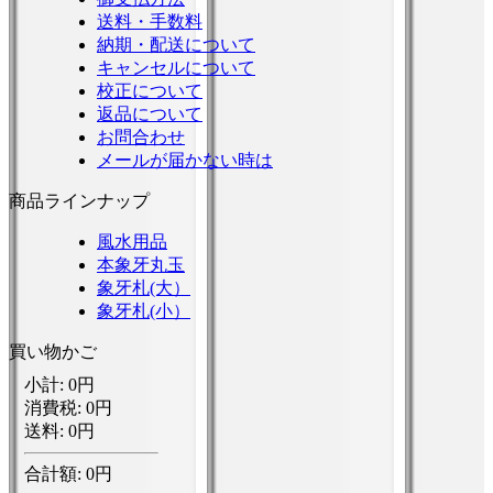
送料・手数料
納期・配送について
キャンセルについて
校正について
返品について
お問合わせ
メールが届かない時は
商品ラインナップ
風水用品
本象牙丸玉
象牙札(大）
象牙札(小）
買い物かご