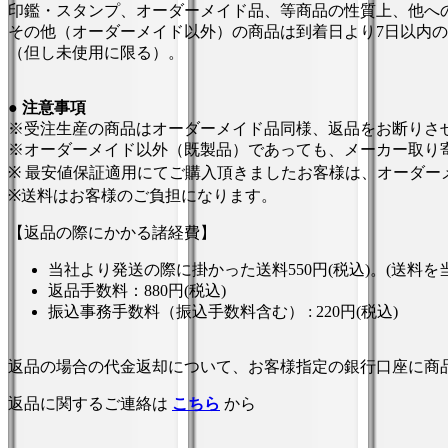
印鑑・スタンプ、オーダーメイド品、等商品の性質上、他へ
その他（オーダーメイド以外）の商品は到着日より7日以内
（但し未使用に限る）。
●
注意事項
※受注生産の商品はオーダーメイド品同様、返品をお断りさ
※オーダーメイド以外（既製品）であっても、メーカー取り
※ 最安値保証適用にてご購入頂きましたお客様は、オーダ
※送料はお客様のご負担になります。
【返品の際にかかる諸経費】
当社より発送の際に掛かった送料550円(税込)。(送料
返品手数料：880円(税込)
振込事務手数料（振込手数料含む） : 220円(税込)
返品の場合の代金返却について、お客様指定の銀行口座に商
返品に関するご連絡は
こちら
から