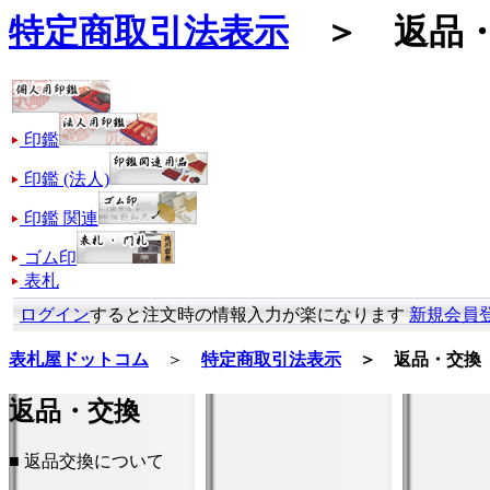
特定商取引法表示
＞ 返品・
印鑑
印鑑 (法人)
印鑑 関連
ゴム印
表札
ログイン
すると注文時の情報入力が楽になります
新規会員
表札屋ドットコム
＞
特定商取引法表示
＞ 返品・交換
返品・交換
■ 返品交換について