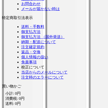
お問合わせ
メールが届かない時は
特定商取引法表示
送料・手数料
御支払方法
御支払方法 （国外発送）
納期・配送について
注文確定規約
返品・交換
個人情報の扱い
免責事項
校正について
当店からのメールについて
注文時のエラーについて
買い物かご