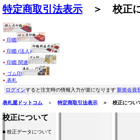
特定商取引法表示
＞ 校正に
印鑑
印鑑 (法人)
印鑑 関連
ゴム印
表札
ログイン
すると注文時の情報入力が楽になります
新規会員
表札屋ドットコム
＞
特定商取引法表示
＞ 校正につい
校正について
■ 校正データについて