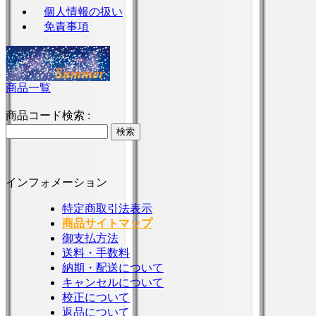
個人情報の扱い
免責事項
商品一覧
商品コード検索 :
インフォメーション
特定商取引法表示
商品サイトマップ
御支払方法
送料・手数料
納期・配送について
キャンセルについて
校正について
返品について