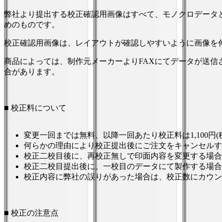
弊社より提出する校正確認用画像はすべて、モノクロデータ
めのものです。
校正確認用画像は、レイアウトが確認しやすいように画像を
商品によっては、制作元メーカーよりFAXにてデータが送
合があります。
■ 校正料について
変更一回までは無料、以降一回あたり校正料は1,100円
何らかの理由により校正提出後にご注文をキャンセルする
校正二校目後に、再校正無しで印面内容を変更する場合は、
校正二校目提出後に、一校目のデータにて製作する場合は、
校正内容に弊社の誤りがあった場合は、校正数にカウン
■ 校正の注意点