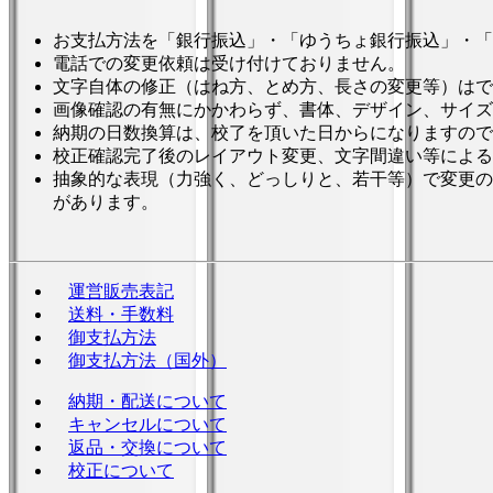
お支払方法を「銀行振込」・「ゆうちょ銀行振込」・「
電話での変更依頼は受け付けておりません。
文字自体の修正（はね方、とめ方、長さの変更等）はで
画像確認の有無にかかわらず、書体、デザイン、サイズ
納期の日数換算は、校了を頂いた日からになりますので
校正確認完了後のレイアウト変更、文字間違い等による
抽象的な表現（力強く、どっしりと、若干等）で変更の
があります。
運営販売表記
送料・手数料
御支払方法
御支払方法（国外）
納期・配送について
キャンセルについて
返品・交換について
校正について