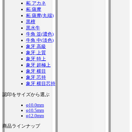
柘 アカネ
柘 薩摩
柘 薩摩(丸端)
黒檀
黒水牛
牛角 並(濃色)
牛角 中(淡色)
象牙 高級
象牙 上質
象牙 特上
象牙 超極上
象牙 横目
象牙 芯持
象牙 横目芯持
認印をサイズから選ぶ
φ10.0mm
φ10.5mm
φ12.0mm
商品ラインナップ