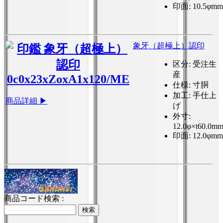
印面
: 10.5φmm
象牙（超極上）認印
区分
: 受注生
産
仕様
: 寸胴
加工
: 手仕上
商品詳細 ▶
げ
外寸
:
12.0φ×t60.0m
印面
: 12.0φmm
商品コード検索 :