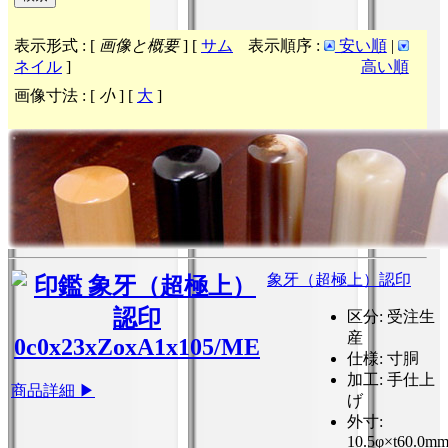
表示形式 : [
画像と概要
] [
サム
表示順序 :
安い順
|
ネイル
]
高い順
画像寸法 : [
小
] [
大
]
象牙（超極上）認印
区分
: 受注生
産
仕様
: 寸胴
加工
: 手仕上
商品詳細 ▶
げ
外寸
:
10.5φ×t60.0m