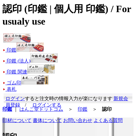
認印 (印鑑 | 個人用 印鑑) / For
usualy use
印鑑
印鑑 (法人)
印鑑 関連
ゴム印
表札
ログイン
すると注文時の情報入力が楽になります
新規会
員登録
/
ログインする
印鑑
｜
はんこ堂ドットコム
＞
印鑑
＞
認印
印材について
書体について
お問い合わせ
よくある質問