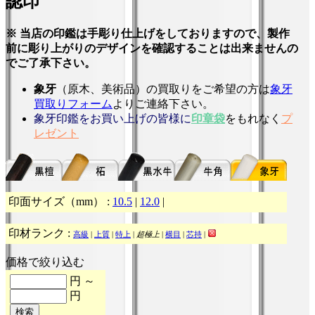
認印
※ 当店の印鑑は手彫り仕上げをしておりますので、製作
前に彫り上がりのデザインを確認することは出来ませんの
でご了承下さい。
象牙
（原木、美術品）の買取りをご希望の方は
象牙
買取りフォーム
よりご連絡下さい。
象牙印鑑をお買い上げの皆様に
印章袋
をもれなく
プ
レゼント
印面サイズ（mm） :
10.5
|
12.0
|
印材ランク :
高級
|
上質
|
特上
|
超極上
|
横目
|
芯持
|
価格で絞り込む
円 ～
円