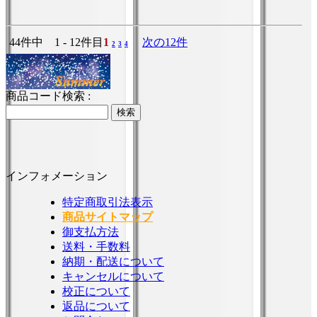
44件中 1 - 12件目
1
次の12件
2
3
4
商品コード検索 :
インフォメーション
特定商取引法表示
商品サイトマップ
御支払方法
送料・手数料
納期・配送について
キャンセルについて
校正について
返品について