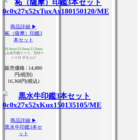
商品詳細 ▶
柘（薩摩）印鑑3
本セット
18.0mm/15.0mm/12.0mm
もみ皮印鑑ケース、別珍ケ
ース付 手仕上げ
販売価格 :
14,880
円(税別)
16,368円(税込)
商品詳細 ▶
黒水牛印鑑3本セ
ット