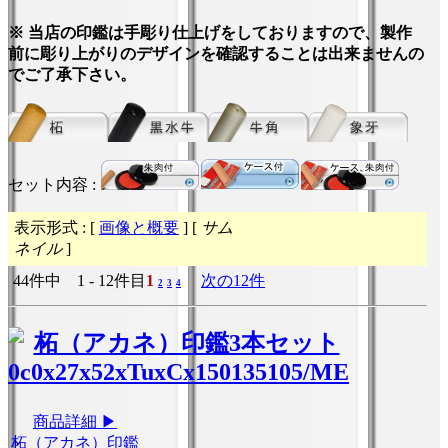
※ 当店の印鑑は手彫り仕上げをしておりますので、製作
前に彫り上がりのデザインを確認することは出来ませんの
でご了承下さい。
セット内容 :
表示形式 : [
画像と概要
] [
サム
ネイル
]
44件中 1 - 12件目
1
次の12件
2
3
4
商品詳細 ▶
柘（アカネ）印鑑