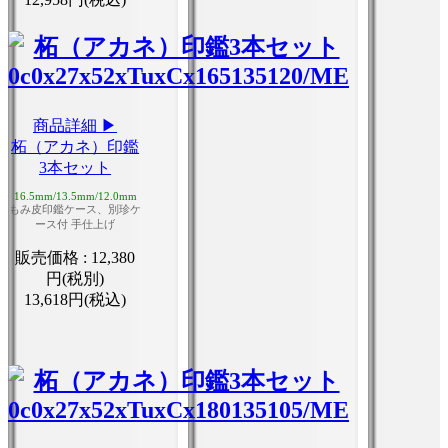
商品詳細 ▶
柘（アカネ）印鑑
3本セット
16.5mm/13.5mm/12.0mm
もみ皮印鑑ケース、別珍ケ
ース付 手仕上げ
販売価格 :
12,380
円(税別)
13,618円(税込)