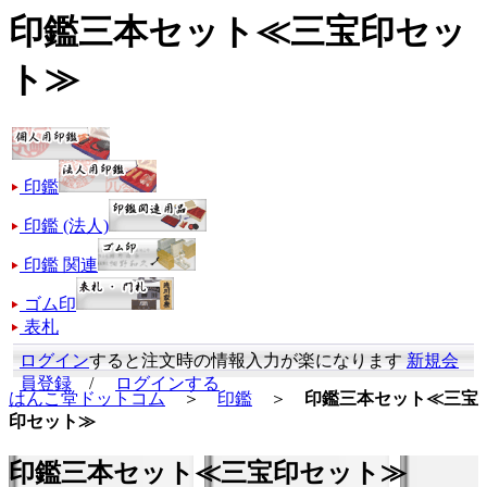
印鑑三本セット≪三宝印セッ
ト≫
印鑑
印鑑 (法人)
印鑑 関連
ゴム印
表札
ログイン
すると注文時の情報入力が楽になります
新規会
員登録
/
ログインする
はんこ堂ドットコム
＞
印鑑
＞
印鑑三本セット≪三宝
印セット≫
印鑑三本セット≪三宝印セット≫