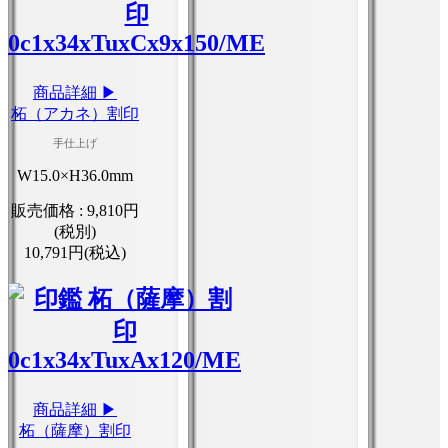
商品詳細 ▶
柘（アカネ）割印
手仕上げ
W15.0×H36.0mm
販売価格 :
9,810円
(税別)
10,791円(税込)
商品詳細 ▶
柘（薩摩）割印