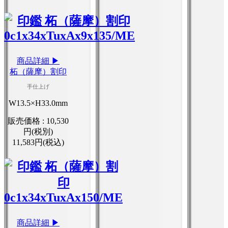
商品詳細 ▶
柘（薩摩）割印
手仕上げ
W13.5×H33.0mm
販売価格 :
10,530
円(税別)
11,583円(税込)
商品詳細 ▶