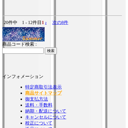
20件中 1 - 12件目
1
次の8件
2
商品コード検索 :
インフォメーション
特定商取引法表示
商品サイトマップ
御支払方法
送料・手数料
納期・配送について
キャンセルについて
校正について