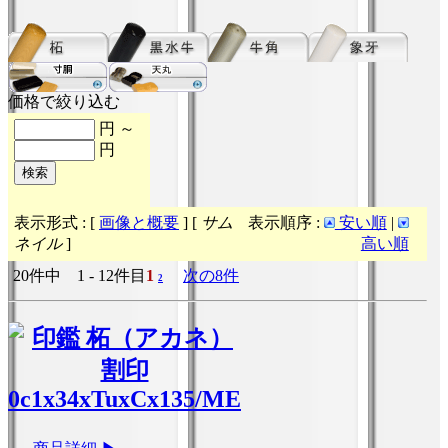
価格で絞り込む
円 ～
円
表示形式 : [
画像と概要
] [
サム
表示順序 :
安い順
|
ネイル
]
高い順
20件中 1 - 12件目
1
次の8件
2