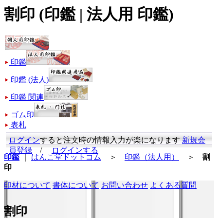
割印 (印鑑 | 法人用 印鑑)
印鑑
印鑑 (法人)
印鑑 関連
ゴム印
表札
ログイン
すると注文時の情報入力が楽になります
新規会
員登録
/
ログインする
印鑑
｜
はんこ堂ドットコム
＞
印鑑（法人用）
＞
割
印
印材について
書体について
お問い合わせ
よくある質問
割印