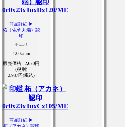
商品詳細 ▶
柘（薩摩 丸端）認
印
手仕上げ
12.0φmm
販売価格 :
2,670円
(税別)
2,937円(税込)
商品詳細 ▶
柘（アカネ）認印