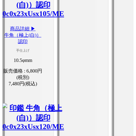
商品詳細 ▶
牛角（極上(白)）
認印
手仕上げ
10.5φmm
販売価格 :
6,800円
(税別)
7,480円(税込)