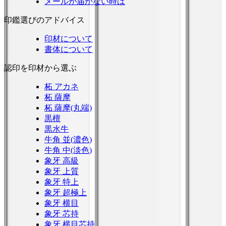
メールが届かない時は
印鑑選びのアドバイス
印材について
書体について
認印を印材から選ぶ
柘 アカネ
柘 薩摩
柘 薩摩(丸端)
黒檀
黒水牛
牛角 並(濃色)
牛角 中(淡色)
象牙 高級
象牙 上質
象牙 特上
象牙 超極上
象牙 横目
象牙 芯持
象牙 横目芯持