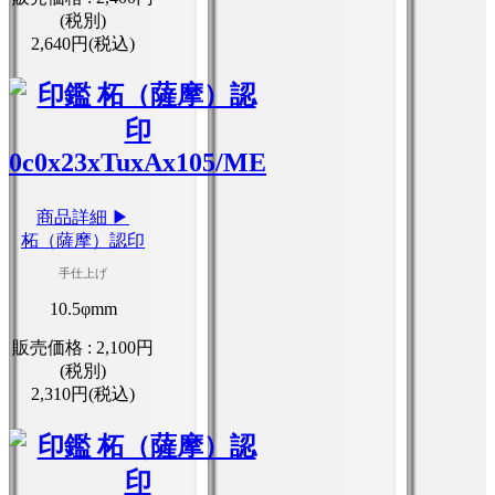
(税別)
2,640円(税込)
商品詳細 ▶
柘（薩摩）認印
手仕上げ
10.5φmm
販売価格 :
2,100円
(税別)
2,310円(税込)