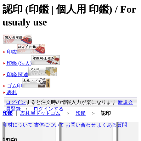
認印 (印鑑 | 個人用 印鑑) / For
usualy use
印鑑
印鑑 (法人)
印鑑 関連
ゴム印
表札
ログイン
すると注文時の情報入力が楽になります
新規会
員登録
/
ログインする
印鑑
｜
表札屋ドットコム
＞
印鑑
＞
認印
印材について
書体について
お問い合わせ
よくある質問