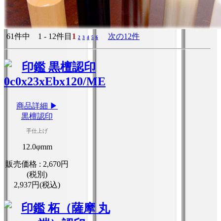
61件中 1 - 12件目
1
次の12件
2
3
4
5
6
商品詳細 ▶
黒檀認印
手仕上げ
12.0φmm
販売価格 :
2,670円
(税別)
2,937円(税込)