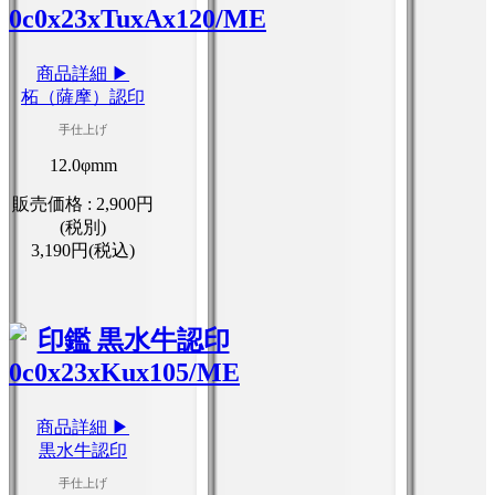
商品詳細 ▶
柘（薩摩）認印
手仕上げ
12.0φmm
販売価格 :
2,900円
(税別)
3,190円(税込)
商品詳細 ▶
黒水牛認印
手仕上げ