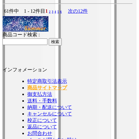
61件中 1 - 12件目
1
次の12件
2
3
4
5
6
商品コード検索 :
インフォメーション
特定商取引法表示
商品サイトマップ
御支払方法
送料・手数料
納期・配送について
キャンセルについて
校正について
返品について
お問合わせ