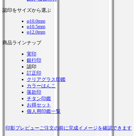
認印をサイズから選ぶ
φ10.0mm
φ10.5mm
φ12.0mm
商品ラインナップ
実印
銀行印
認印
訂正印
クリアグラス印鑑
カラーはんこ
落款印
チタン印鑑
お得セット
個人用印鑑一覧
印影プレビュー
ご注文の前に完成イメージを確認できます