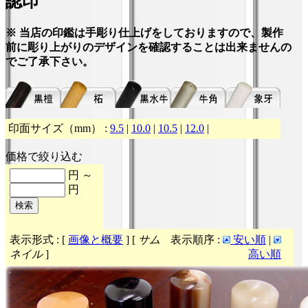
認印
※ 当店の印鑑は手彫り仕上げをしておりますので、製作
前に彫り上がりのデザインを確認することは出来ませんの
でご了承下さい。
印面サイズ（mm） :
9.5
|
10.0
|
10.5
|
12.0
|
価格で絞り込む
円 ～
円
表示形式 : [
画像と概要
] [
サム
表示順序 :
安い順
|
ネイル
]
高い順