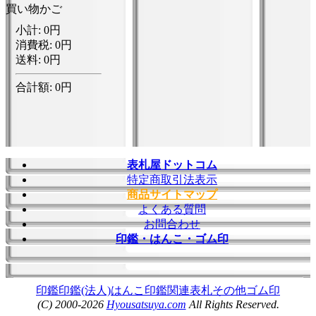
買い物かご
表札屋ドットコム
特定商取引法表示
商品サイトマップ
よくある質問
お問合わせ
印鑑・はんこ・ゴム印
印鑑
印鑑(法人)
はんこ
印鑑関連
表札
その他
ゴム印
(C) 2000-2026
Hyousatsuya.com
All Rights Reserved.