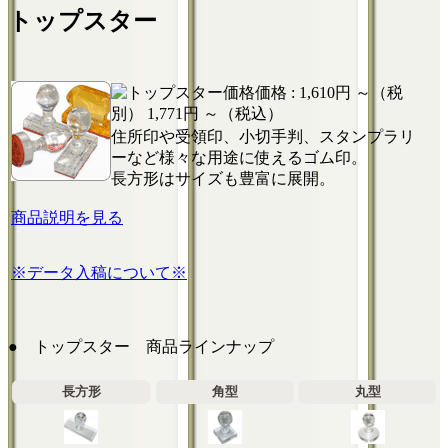
トップスター
価格 :
1,610円 ～（税
別）
1,771円 ～（税込）
住所印や受領印、小切手判、スタンプラリ
ーなど様々な用途に使えるゴム印。
長方形はサイズも豊富に展開。
商品説明を見る
※データ入稿について※
● トップスター 商品ラインナップ
長方形
角型
丸型