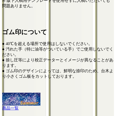
※ 版下入稿用テンプレートを使用せずに入稿いただいても
問題ありません。
ゴム印について
● 40℃を超える場所で使用はしないでください。
● 汚れた手（特に油等がついている手）でご使用しないでく
ださい。
● 捺し圧等により校正データーとイメージが異なることがあ
ります。
● ゴム印のデザインによっては、鮮明な捺印のため、台木よ
り小さくゴム板をカットしております。
商品一覧