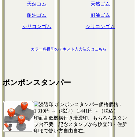
天然ゴム
天然ゴム
耐油ゴム
耐油ゴム
シリコンゴム
シリコンゴム
カラー科目印のテキスト入力注文はこちら
ポンポンスタンパー
価格 :
1,310円 ～（税別）
1,441円 ～（税込）
印面高低機構付き浸透印。もちろんスタン
プ台不要！記念スタンプから検査印・住所
印まで使い方自由自在。