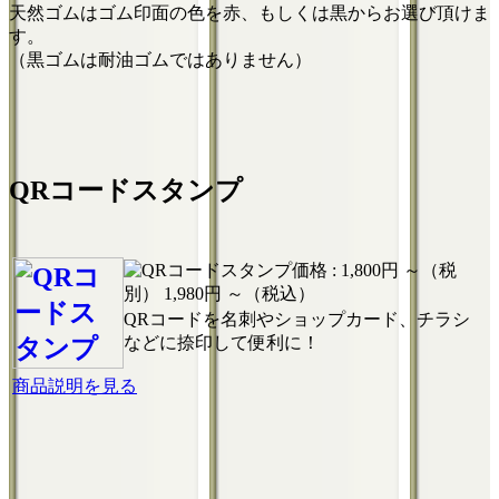
天然ゴムはゴム印面の色を赤、もしくは黒からお選び頂けま
す。
（黒ゴムは耐油ゴムではありません）
QRコードスタンプ
価格 :
1,800円 ～（税
別）
1,980円 ～（税込）
QRコードを名刺やショップカード、チラシ
などに捺印して便利に！
商品説明を見る