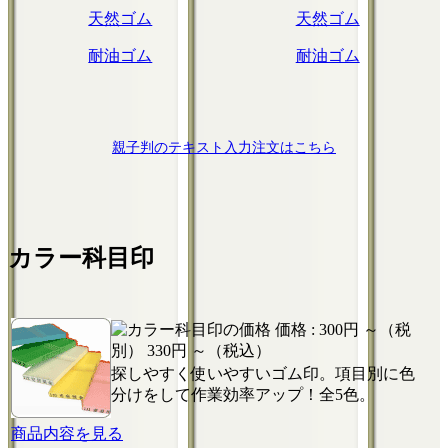
天然ゴム
天然ゴム
耐油ゴム
耐油ゴム
親子判のテキスト入力注文はこちら
カラー科目印
価格 :
300円 ～（税
別）
330円 ～（税込）
探しやすく使いやすいゴム印。項目別に色
分けをして作業効率アップ！全5色。
商品内容を見る