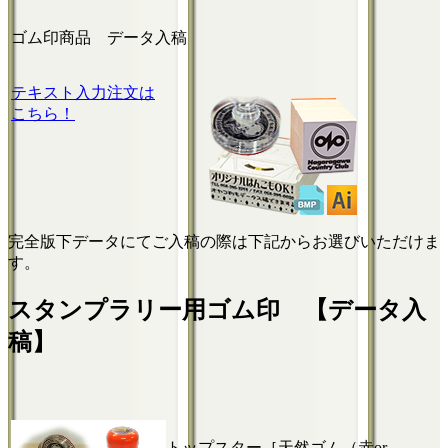
ゴム印商品
データ入稿
テキスト入力注文は
こちら！
完全版下データにてご入稿の際は下記からお選びいただけま
す。
スタンプラリー用ゴム印 【データ入
稿】
トップスター［天然ゴム（赤or