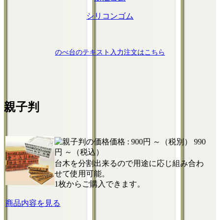
シリコンゴム
のべ台のテキスト入力注文はこちら
親子判
価格 :
900円 ～（税別）
990
円 ～（税込）
台木を分割出来るので用途に応じ組み合わ
せて使用可能。
1枚からご購入できます。
商品内容を見る