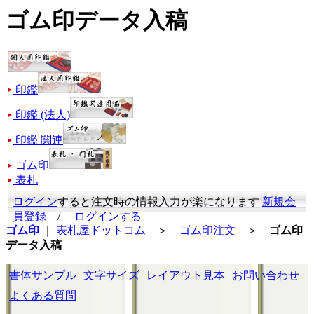
ゴム印データ入稿
印鑑
印鑑 (法人)
印鑑 関連
ゴム印
表札
ログイン
すると注文時の情報入力が楽になります
新規会
員登録
/
ログインする
ゴム印
｜
表札屋ドットコム
＞
ゴム印注文
＞
ゴム印
データ入稿
書体サンプル
文字サイズ
レイアウト見本
お問い合わせ
よくある質問