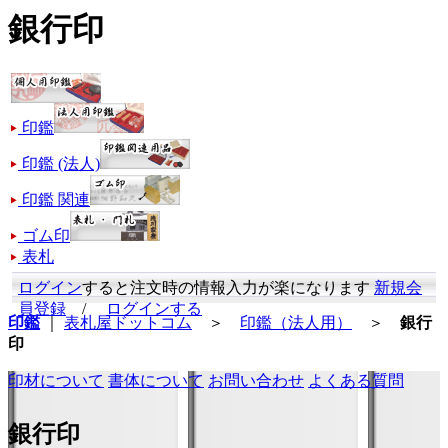
銀行印
印鑑
印鑑 (法人)
印鑑 関連
ゴム印
表札
ログイン
すると注文時の情報入力が楽になります
新規会
員登録
/
ログインする
印鑑
｜
表札屋ドットコム
＞
印鑑（法人用）
＞
銀行
印
印材について
書体について
お問い合わせ
よくある質問
銀行印