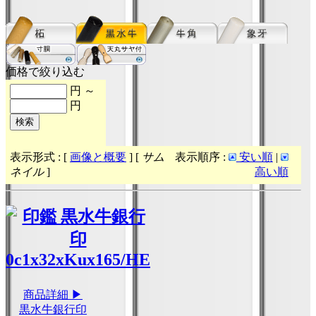
価格で絞り込む
円 ～
円
表示形式 : [
画像と概要
] [
サム
表示順序 :
安い順
|
ネイル
]
高い順
商品詳細 ▶
黒水牛銀行印