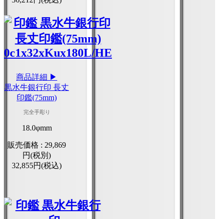
商品詳細 ▶
黒水牛銀行印 長丈
印鑑(75mm)
完全手彫り
18.0φmm
販売価格 :
29,869
円(税別)
32,855円(税込)